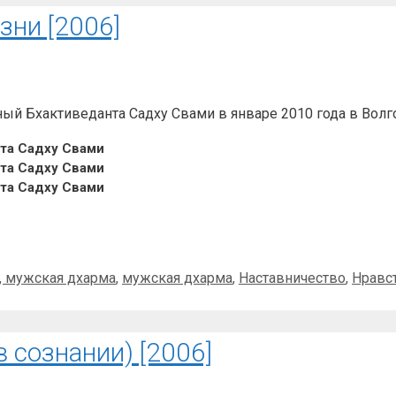
зни [2006]
ый Бхактиведанта Садху Свами в январе 2010 года в Волг
нта Садху Свами
нта Садху Свами
нта Садху Свами
, мужская дхарма
,
мужская дхарма
,
Наставничество
,
Нравс
сознании) [2006]