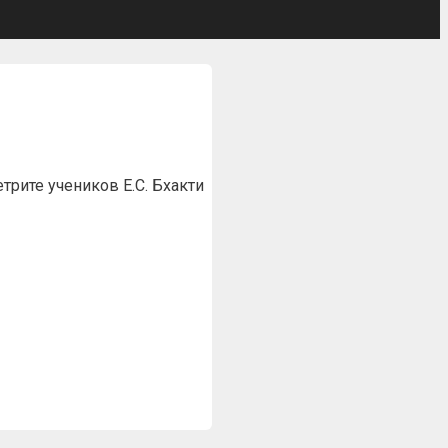
рите учеников Е.С. Бхакти