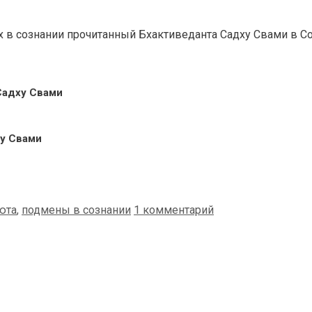
в сознании прочитанный Бхактиведанта Садху Свами в Соч
 Садху Свами
ху Свами
юта
,
подмены в сознании
1 комментарий