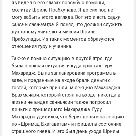
я увидел в его глазах просьбу о помощи,
молитву Шриле Прабхупаде. Я до сих пор не
могу забыть этого взгляда. Вот это и есть
садху-
санга
и
лава-матра
. Я понял, что должен служить
духовному учителю и миссии Шрилы
Прабхупады. Из таких моментов образуются
отношения гуру и ученика.
Также я помню ситуацию в другой ятре, где
была сложная ситуация и куда приехал Гуру
Махарадж. Была запланирована программа в
зале, и преданные на входе брали деньги с
гостей, которые пришли на лекцию Махараджа.
Брахмачари, который стоял на входе, никогда в
жизни не видел санньясии также попросил
деньги с пришедшего Махараджа. Гуру
Махарадж удивился, что берут деньги за лекцию
по «Шримад Бхагаватам» и пришел в состояние
страшного гнева. И это был день ухода Шрилы