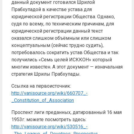
данный документ готовился Шрилой
Прабхупадой в качестве устава для
юридической регистрации Общества. Однако,
судя по всему, по техническим причинам, для
юридической регистрации данный текст
оказался слишком объёмным или слишком
концептуальным (сейчас трудно судить),
потребовалось сократить устав Общества и так
получились «Cемь целей ИСККОН» который
многим известен. А этот документ — изначальная
стратегия Шрилы Прабхупады.
Ссылка на первоисточник:
http://vanisource.org/wiki/660707_-
_Constitution_of_Association
Проспект лиги преданных, датированный 16 мая
1953г. можете посмотреть здесь:
http://vanisource.org/wiki/530516_-
_The_League_of_Devotees_Prospectus