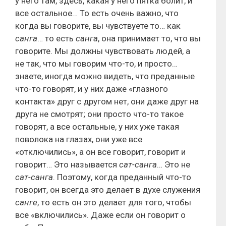
у него там, здесь, какая у него пятка болит, и
все остальное… То есть очень важно, что
когда вы говорите, вы чувствуете то… как
санга
… то есть
санга
, она принимает то, что вы
говорите. Мы должны чувствовать людей, а
не так, что мы говорим что-то, и просто…
знаете, иногда можно видеть, что преданные
что-то говорят, и у них даже «глазного
контакта» друг с другом нет, они даже друг на
друга не смотрят; они просто что-то такое
говорят, а все остальные, у них уже такая
поволока на глазах, они уже все
«отключились», а он все говорит, говорит и
говорит… Это называется
сат-санга
… Это не
сат-санга
. Поэтому, когда преданный что-то
говорит, он всегда это делает в духе служения
санге
, то есть он это делает для того, чтобы
все «включились». Даже если он говорит о